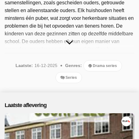
samenstellingen, zoals gescheiden ouders, getrouwde
stellen en alleenstaande ouders. Elk huishouden heeft
minstens één puber, wat zorgt voor herkenbare situaties en
problemen die bij het opvoeden van tieners horen. De
kinderen van deze gezinnen zitten op dezelfde middelbare
school. De ouders hebben elk hun eigen manier van
opvoeden, maar leggen de lat voor zichzelf en hun
kinderen hoog. In de serie spelen onder anderen Malou
Gorter, Eva van der Gucht, Bracha van Doesburgh en
Laatste:
16-12-2025
Genres:
Drama series
Jeroen Spitzenberger. Sinds 2025 is het populaire
Series
programma beschikbaar. Er zijn 10 afleveringen
uitgezonden, de meest recente in december 2025.
Laatste aflevering