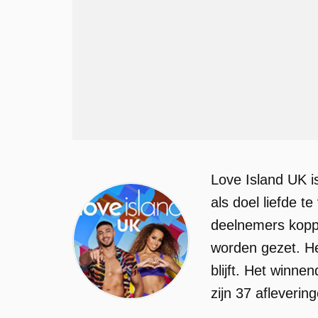
Love Island UK is
als doel liefde
deelnemers koppe
worden gezet. He
blijft. Het winn
zijn 37 afleverin