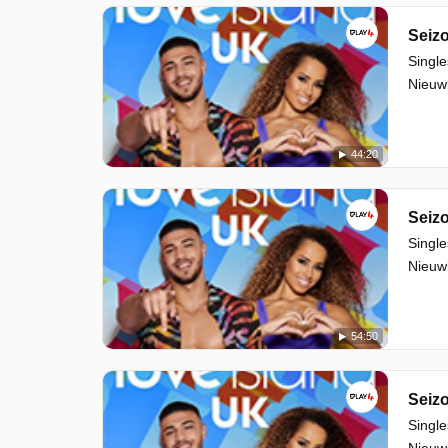
Seizo
Single
Nieuwk
44:20
Seizo
Single
Nieuwk
54:50
Seizo
Single
Nieuwk