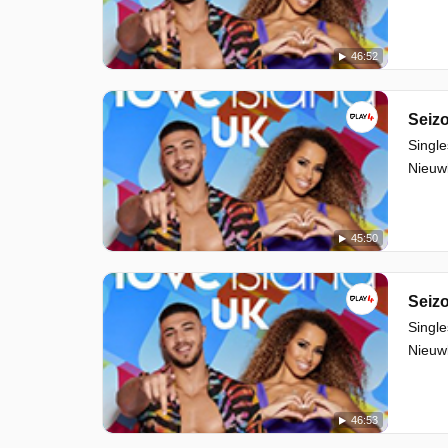
46:52
Seizo
Single
Nieuwk
45:50
Seizo
Single
Nieuwk
46:53