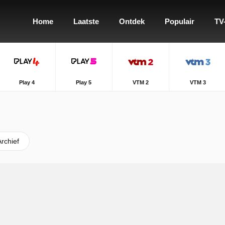
Home
Laatste
Ontdek
Populair
TV
Play 4
Play 5
VTM 2
VTM 3
Archief