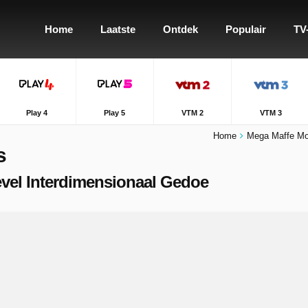
Home
Laatste
Ontdek
Populair
TV
Play 4
Play 5
VTM 2
VTM 3
Home
Mega Maffe Mo
s
Level Interdimensionaal Gedoe