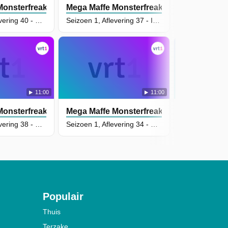
Monsterfreaks
Mega Maffe Monsterfreaks
Mega Maffe
Seizoen 1, Aflevering 40 - De Mummie
Seizoen 1, Aflevering 37 - In De Wildernis
11:00
11:00
Monsterfreaks
Mega Maffe Monsterfreaks
Mega Maffe
Seizoen 1, Aflevering 38 - Grapula Slaat Terug
Seizoen 1, Aflevering 34 - Een Huis Voor Jill
Populair
Thuis
Terzake