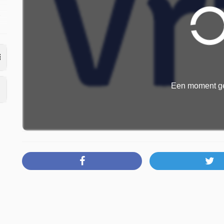
2
p
Een moment ge