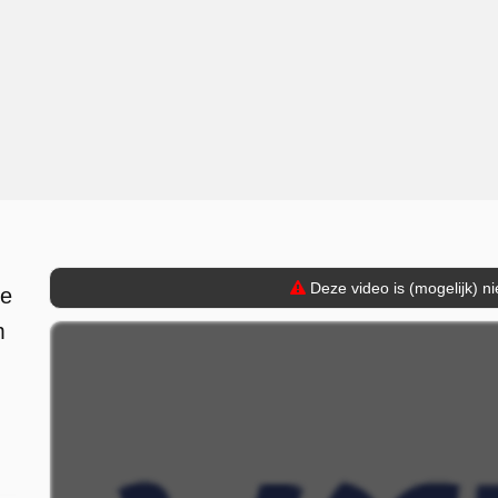
Deze video is (mogelijk) n
de
m