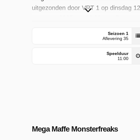
uitgezonden door VRT 1 op dinsdag 1
augustus 2025 om 06:30 uur. Deze
aflevering is voor het eerst geplaatst o
Seizoen 1
vrijdag 29 november 2024.
Aflevering 35
Speelduur
11:00
Mega Maffe Monsterfreaks