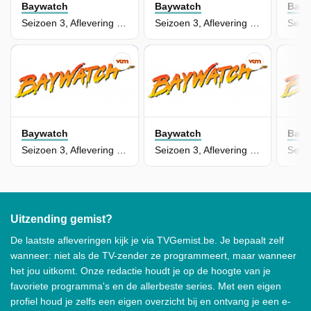
Baywatch
Baywatch
Bayw
Seizoen 3, Aflevering 22 - Fatal Exchange
Seizoen 3, Aflevering 16 - Vacation II
Baywatch
Baywatch
Bayw
Seizoen 3, Aflevering 21 - Kicks
Seizoen 3, Aflevering 20 - Shattered II
Uitzending gemist?
De laatste afleveringen kijk je via TVGemist.be. Je bepaalt zelf
wanneer: niet als de TV-zender ze programmeert, maar wanneer
het jou uitkomt. Onze redactie houdt je op de hoogte van je
favoriete programma's en de allerbeste series. Met een eigen
profiel houd je zelfs een eigen overzicht bij en ontvang je een e-