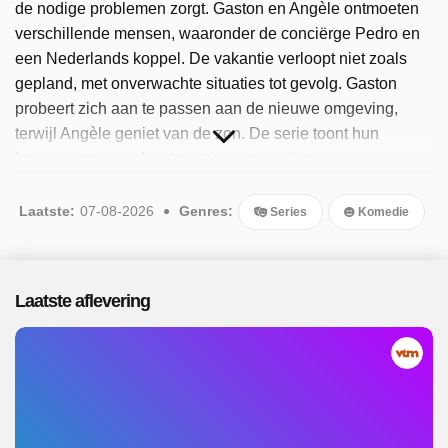
de nodige problemen zorgt. Gaston en Angèle ontmoeten
verschillende mensen, waaronder de conciërge Pedro en
een Nederlands koppel. De vakantie verloopt niet zoals
gepland, met onverwachte situaties tot gevolg. Gaston
probeert zich aan te passen aan de nieuwe omgeving,
terwijl Angèle geniet van de zon. De serie toont hun
belevenissen en de interacties met andere
vakantiegangers. De hoofdrollen worden vertolkt door
Janine Bischops en Johny Voners. Sinds 2025 is het
Laatste:
07-08-2026
Genres:
Series
Komedie
programma beschikbaar. Er zijn 17 afleveringen
uitgezonden, de meest recente in augustus 2026.
Laatste aflevering