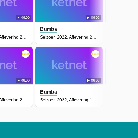
06:00
06:00
Bumba
Bumba
Seizoen 2022, Aflevering 28 - Bumba Leert Fluiten
Seizoen 2022, Aflevering 22 - Bumbina Speelt Trommel
06:00
06:00
Bumba
Bumba
Seizoen 2022, Aflevering 25 - Bumba Heeft De Hik
Seizoen 2022, Aflevering 15 - Bumba En De Ster In De Ruimte