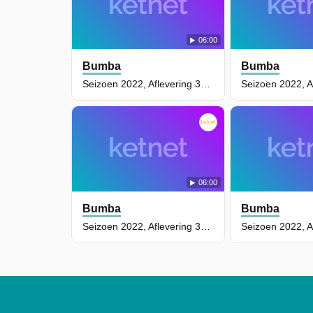
06:00
Bumba
Bumba
Seizoen 2022, Aflevering 35 - Bumba En Bumbalu Koorddansen
06:00
Bumba
Bumba
Seizoen 2022, Aflevering 32 - Pluisbollen In De Ruimte