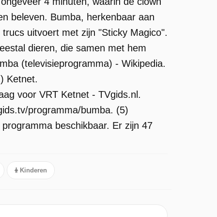
 ongeveer 4 minuten, waarin de clown
turen beleven. Bumba, herkenbaar aan
 trucs uitvoert met zijn "Sticky Magico".
meestal dieren, die samen met hem
umba (televisieprogramma) - Wikipedia.
) Ketnet.
ag voor VRT Ketnet - TVgids.nl.
w.gids.tv/programma/bumba. (5)
t programma beschikbaar. Er zijn 47
Kinderen