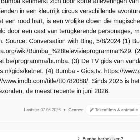
 Bumba kenmerkt zich door korte afleveringen van
ienden in een kleurrijk circus verschillende avon
met een rood hart, is een vrolijke clown die magische
eld door een cast van terugkerende personages, 
. Source: Conversation with Bing, 5/8/2024 (1) B
edia.org/wiki/Bumba_%28televisieprogramma%29. (2
net.be/programma/bumba. (3) De TV gids van vanda
ds.nl/gids/ketnet. (4) Bumba - Gids.tv. https://ww
//www.imdb.com/title/tt0782088/. Sinds 2025 is he
gezonden, de meest recente in juni 2026.
Laatste:
07-06-2026
Genres:
Tekenfilms & animatie
Bumba herbekijken?