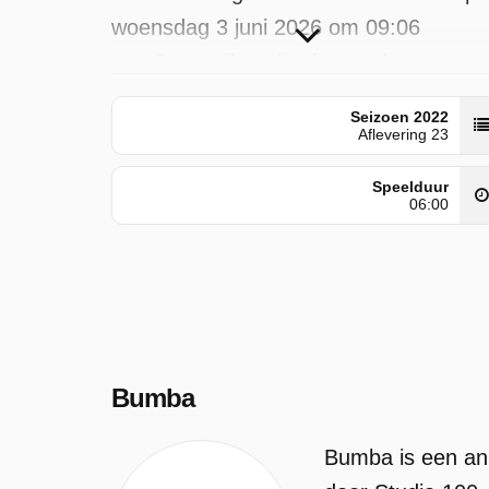
woensdag 3 juni 2026 om 09:06
uur. Deze aflevering is voor het eerst
geplaatst op maandag 26 augustus
Seizoen 2022
2024.
Aflevering 23
Speelduur
06:00
Bumba
Bumba is een ani