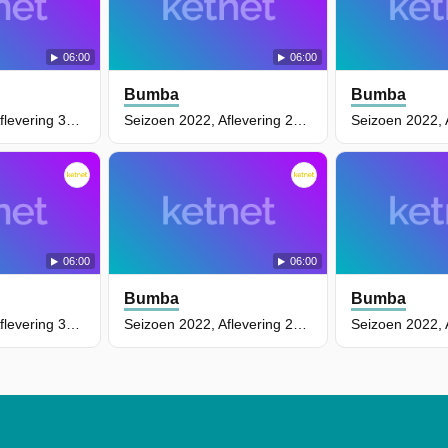
06:00
06:00
Bumba
Bumba
Seizoen 2022, Aflevering 34 - Bumba En Zijn Vrienden Spelen Met Ballen
Seizoen 2022, Aflevering 29 - Babilu Krijgt Een Ballon
06:00
06:00
Bumba
Bumba
Seizoen 2022, Aflevering 31 - Bumba Tovert Een Konijn Uit De Hoed
Seizoen 2022, Aflevering 26 - Bumbalu Speelt Viool In De Ruimte