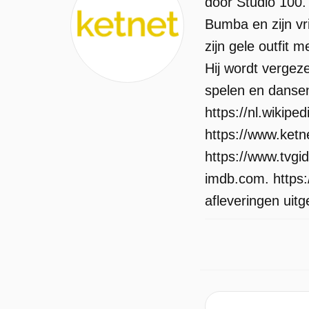
door Studio 100.
Bumba en zijn vr
zijn gele outfit 
Hij wordt vergez
spelen en dansen
https://nl.wikip
https://www.ket
https://www.tvgi
imdb.com. https:
afleveringen uit