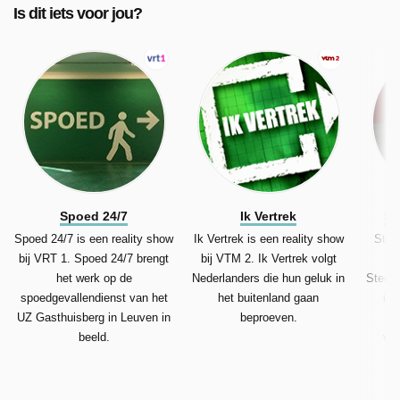
Is dit iets voor jou?
Spoed 24/7
Ik Vertrek
St
Spoed 24/7 is een reality show
Ik Vertrek is een reality show
Steen
bij VRT 1. Spoed 24/7 brengt
bij VTM 2. Ik Vertrek volgt
re
het werk op de
Nederlanders die hun geluk in
Steenr
spoedgevallendienst van het
het buitenland gaan
ink
UZ Gasthuisberg in Leuven in
beproeven.
m
beeld.
ver