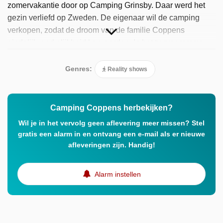
zomervakantie door op Camping Grinsby. Daar werd het
gezin verliefd op Zweden. De eigenaar wil de camping
verkopen, zodat de droom van de familie Coppens
eindelijk werkelijkheid kon worden. In het tv-programma
zet de familie eindelijk de eerste stap. We zien hoe ze met
een volgepakte camper onderweg gaan naar het Zweeds
Genres:
Reality shows
avontuur. Het openen van de camping verloopt natuurlijk
niet zonder slag of stoot, er zijn mooie momenten, maar
ook onverwachte wendingen. Lukt het de familie om hun
Camping Coppens herbekijken?
camping gereed te maken voor hun allereerste
Wil je in het vervolg geen aflevering meer missen? Stel
campingzomer?
gratis een alarm in en ontvang een e-mail als er nieuwe
afleveringen zijn. Handig!
Alarm instellen