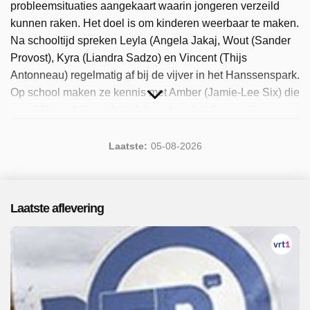
probleemsituaties aangekaart waarin jongeren verzeild
kunnen raken. Het doel is om kinderen weerbaar te maken.
Na schooltijd spreken Leyla (Angela Jakaj, Wout (Sander
Provost), Kyra (Liandra Sadzo) en Vincent (Thijs
Antonneau) regelmatig af bij de vijver in het Hanssenspark.
Op school maken ze kennis met Amber (Jamie-Lee Six) die
naar Vilvoorde is verhuisd door de scheiding van haar
ouders. De vijf beleven veel plezier, maar worden ook
geconfronteerd met tegenslagen en moeilijke momenten.
Laatste:
05-08-2026
Voor de ontwikkeling van de verhaallijnen in D5R wordt
samengewerkt met experts van Awel en het
Kinderrechtencommissariaat. Sinds 2026 is het populaire
Laatste aflevering
programma beschikbaar. Er zijn 44 afleveringen
uitgezonden, de meest recente in augustus 2026.