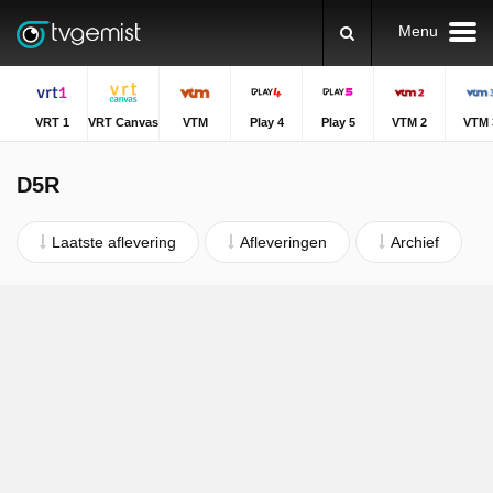
Menu
VRT 1
VRT Canvas
VTM
Play 4
Play 5
VTM 2
VTM 
D5R
Laatste aflevering
Afleveringen
Archief