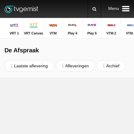
Menu
VRT 1
VRT Canvas
VTM
Play 4
Play 5
VTM 2
VTM 
De Afspraak
Laatste aflevering
Afleveringen
Archief