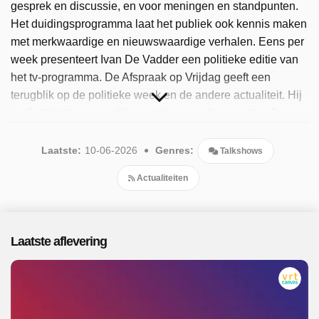
gesprek en discussie, en voor meningen en standpunten.
Het duidingsprogramma laat het publiek ook kennis maken
met merkwaardige en nieuwswaardige verhalen. Eens per
week presenteert Ivan De Vadder een politieke editie van
het tv-programma. De Afspraak op Vrijdag geeft een
terugblik op de politieke week en de andere actualiteit. Hij
nodigt hiertoe een politicus en twee andere gasten die
politiek en nieuws van dichtbij volgen uit. Een van hen
volgt de politiek uit liefhebberij, interesse en
Laatste:
10-06-2026
Genres:
Talkshows
betrokkenheid. Sinds 2025 is het populaire programma
Actualiteiten
beschikbaar. Er zijn 94 afleveringen uitgezonden, de meest
recente in juni 2026.
Laatste aflevering