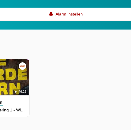
Alarm instellen
46:25
rn
Seizoen 1, Aflevering 1 - Wij Haten Iedereen