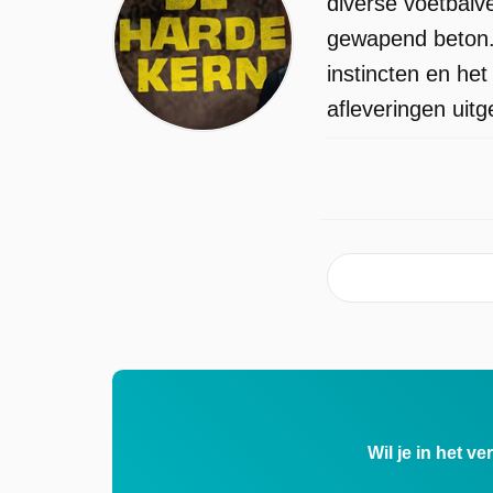
diverse voetbalve
gewapend beton. H
instincten en he
afleveringen uit
Wil je in het v