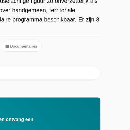
selachtige figuur zo onverzettelijk als
 over handgemeen, territoriale
laire programma beschikbaar. Er zijn 3
Documentaires
n en ontvang een