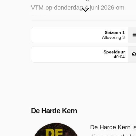
VTM op donderdag 4 juni 2026 om
00:00 uur.
Seizoen 1
Aflevering 3
Speelduur
40:04
De Harde Kern
De Harde Kern is