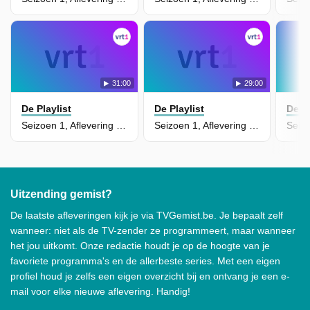
31:00
29:00
De Playlist
De Playlist
De Pl
Seizoen 1, Aflevering 20 - De Playlist Van Bart Kaëll
Seizoen 1, Aflevering 1 - De Playlist Van Regi
Uitzending gemist?
De laatste afleveringen kijk je via TVGemist.be. Je bepaalt zelf
wanneer: niet als de TV-zender ze programmeert, maar wanneer
het jou uitkomt. Onze redactie houdt je op de hoogte van je
favoriete programma's en de allerbeste series. Met een eigen
profiel houd je zelfs een eigen overzicht bij en ontvang je een e-
mail voor elke nieuwe aflevering. Handig!