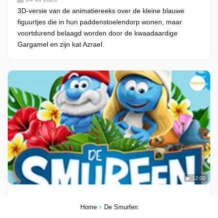
3D-versie van de animatiereeks over de kleine blauwe
figuurtjes die in hun paddenstoelendorp wonen, maar
voortdurend belaagd worden door de kwaadaardige
Gargamel en zijn kat Azrael.
12:00
Seizoen 2023, Aflevering 34 - Rock 'N Smurf
Home
De Smurfen
23-05-2026