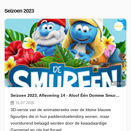
Seizoen 2023
12:00
Seizoen 2023, Aflevering 14 - Alsof Één Domme Smurf Nog Niet Genoeg Was...
31-07-2026
3D-versie van de animatiereeks over de kleine blauwe
figuurtjes die in hun paddenstoelendorp wonen, maar
voortdurend belaagd worden door de kwaadaardige
Gargamel en zijn kat Azrael.