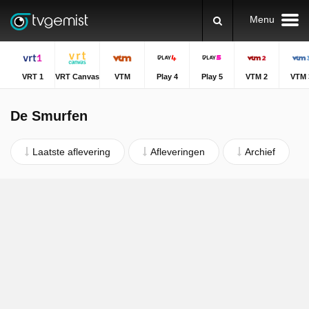
Menu
VRT 1
VRT Canvas
VTM
Play 4
Play 5
VTM 2
VTM 
De Smurfen
Laatste aflevering
Afleveringen
Archief