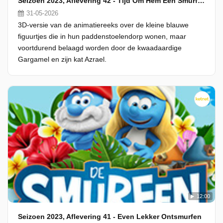
Seizoen 2023, Aflevering 42 - Tijd Om Hem Een Smurf Te Bakken!
31-05-2026
3D-versie van de animatiereeks over de kleine blauwe
figuurtjes die in hun paddenstoelendorp wonen, maar
voortdurend belaagd worden door de kwaadaardige
Gargamel en zijn kat Azrael.
12:00
Seizoen 2023, Aflevering 41 - Even Lekker Ontsmurfen