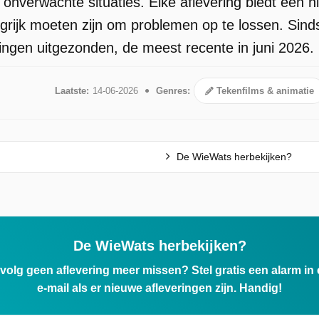
 onverwachte situaties. Elke aflevering biedt een
ingrijk moeten zijn om problemen op te lossen. Si
ringen uitgezonden, de meest recente in juni 2026.
Laatste:
14-06-2026
Genres:
Tekenfilms & animatie
De WieWats herbekijken?
De WieWats herbekijken?
ervolg geen aflevering meer missen? Stel gratis een alarm i
e-mail als er nieuwe afleveringen zijn. Handig!