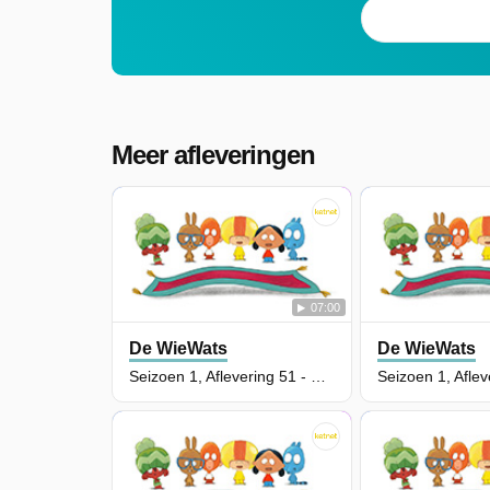
Meer afleveringen
07:00
De WieWats
De WieWats
Seizoen 1, Aflevering 51 - Odysseus Gaat Naar De Bakker