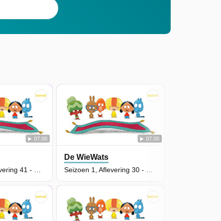
07:00
07:00
De WieWats
De WieWats
Seizoen 1, Aflevering 41 - De Vegetarische Vampier
Seizoen 1, Aflevering 30 - Mixo's Ongelooflijke Spel