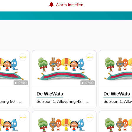
Alarm instellen
07:00
07:00
De WieWats
De WieWats
Seizoen 1, Aflevering 50 - De Laatste Dodo
Seizoen 1, Aflevering 42 - Petula's Geheime Aanbidder