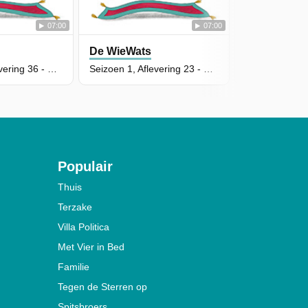
07:00
07:00
De WieWats
De WieWats
Seizoen 1, Aflevering 36 - De Fontein Van Ongeluk
Seizoen 1, Aflevering 23 - De Super-Oma-Markt
Populair
Thuis
Terzake
Villa Politica
Met Vier in Bed
Familie
Tegen de Sterren op
Spitsbroers