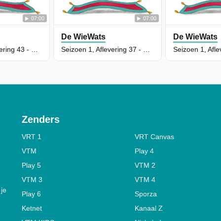
07:00
07:00
De WieWats
De WieWats
Seizoen 1, Aflevering 43 - De Schat Van De Inca's
Seizoen 1, Aflevering 37 - Het Konijn Dat Dacht Dat Het Een Kip Was
Zenders
VRT 1
VRT Canvas
VTM
Play 4
Play 5
VTM 2
VTM 3
VTM 4
 je
Play 6
Sporza
Ketnet
Kanaal Z