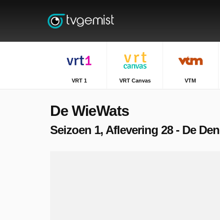
VRT 1
VRT Canvas
VTM
De WieWats
Seizoen 1, Aflevering 28 - De De