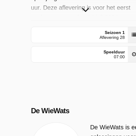
uur. Deze aflevering is voor het eerst
geplaatst op zondag 14 juli 2024.
Seizoen 1
Aflevering 28
Speelduur
07:00
De WieWats
De WieWats is ee