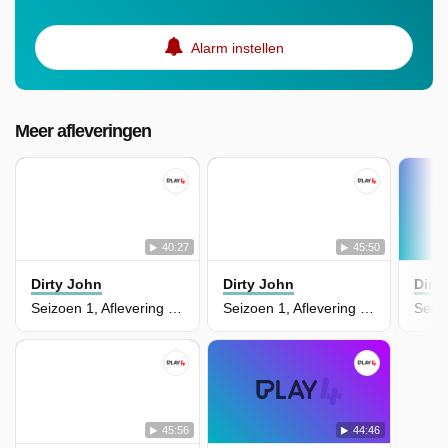
Alarm instellen
Meer afleveringen
40:27
45:50
Dirty John
Dirty John
Dirt
Seizoen 1, Aflevering 6 - One shoe
Seizoen 1, Aflevering 5 - Lord high executioner
45:56
44:46