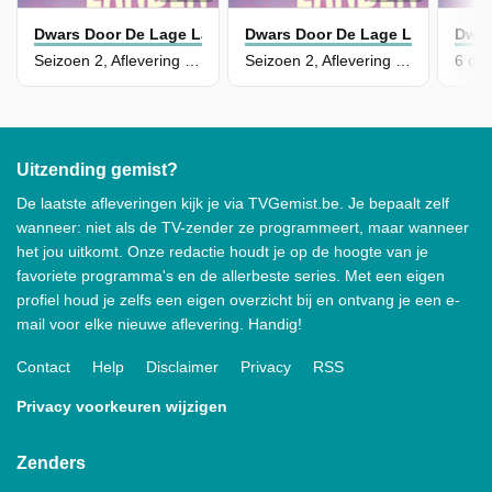
Dwars Door De Lage Landen
Dwars Door De Lage Landen
Dwar
Seizoen 2, Aflevering 6 - Langs De Schelde
Seizoen 2, Aflevering 5 - Wonderlijk Brabant
Uitzending gemist?
De laatste afleveringen kijk je via TVGemist.be. Je bepaalt zelf
wanneer: niet als de TV-zender ze programmeert, maar wanneer
het jou uitkomt. Onze redactie houdt je op de hoogte van je
favoriete programma's en de allerbeste series. Met een eigen
profiel houd je zelfs een eigen overzicht bij en ontvang je een e-
mail voor elke nieuwe aflevering. Handig!
Contact
Help
Disclaimer
Privacy
RSS
Privacy voorkeuren wijzigen
Zenders