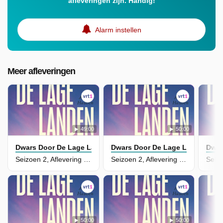
afleveringen zijn. Handig!
Alarm instellen
Meer afleveringen
49:00
50:00
Dwars Door De Lage Landen
Dwars Door De Lage Landen
Dwar
Seizoen 2, Aflevering 8 - Door De Westhoek, Terug Naar Zee
Seizoen 2, Aflevering 7 - Door De Vlaamse Ardennen
50:00
50:00