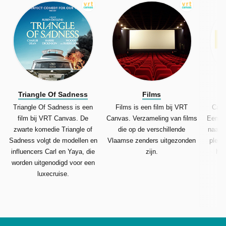
Triangle Of Sadness
Films
Triangle Of Sadness is een
Films is een film bij VRT
Cats 
film bij VRT Canvas. De
Canvas. Verzameling van films
Een gr
zwarte komedie Triangle of
die op de verschillende
naar K
Sadness volgt de modellen en
Vlaamse zenders uitgezonden
plek 
influencers Carl en Yaya, die
zijn.
har
worden uitgenodigd voor een
luxecruise.