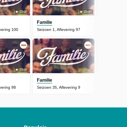
22:00
22:00
Familie
Familie
vering 100
Seizoen 1, Aflevering 97
Seizoen 1, Afl
23:00
Familie
Familie
vering 98
Seizoen 35, Aflevering 9
Seizoen 35, Af