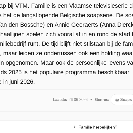
oap bij VTM. Familie is een Vlaamse televisieserie 
het de langstlopende Belgische soapserie. De soa
n den Bossche) en Annie Geeraerts (Anna Dierckx)
haallijnen spelen zich vooral af in en rond de sta
iebedrijf runt. De tijd blijft niet stilstaan bij de f
jf, maar leiden ze ondertussen ook een holding waa
ijn opgenomen. Maar ook de persoonlijke levens 
nds 2025 is het populaire programma beschikbaar. 
 in juni 2026.
Laatste:
26-06-2026
Genres:
Soaps
Familie herbekijken?