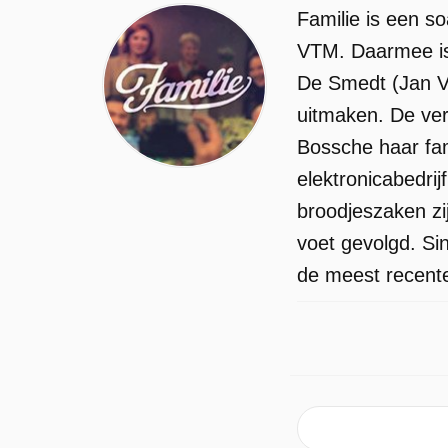
Familie is een s
VTM. Daarmee is 
De Smedt (Jan Va
uitmaken. De ver
Bossche haar famil
elektronicabedri
broodjeszaken z
voet gevolgd. Si
de meest recente