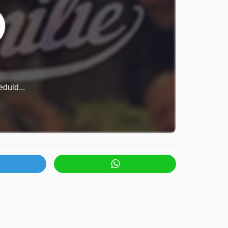
duld...