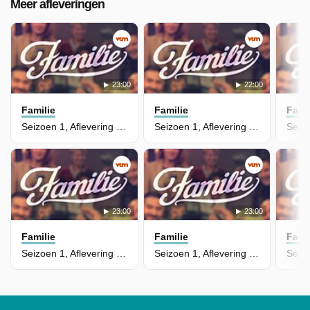
Meer afleveringen
23:00
22:00
Familie
Familie
Fami
Seizoen 1, Aflevering 43
Seizoen 1, Aflevering 42
23:00
23:00
Familie
Familie
Fami
Seizoen 1, Aflevering 41
Seizoen 1, Aflevering 40