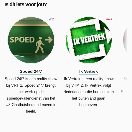
Is dit iets voor jou?
Spoed 24/7
Ik Vertrek
St
Spoed 24/7 is een reality show
Ik Vertrek is een reality show
Steen
bij VRT 1. Spoed 24/7 brengt
bij VTM 2. Ik Vertrek volgt
re
het werk op de
Nederlanders die hun geluk in
Steenr
spoedgevallendienst van het
het buitenland gaan
ink
UZ Gasthuisberg in Leuven in
beproeven.
m
beeld.
ver