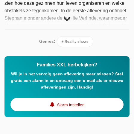
zien hoe deze gezinnen hun leven organiseren en welke
obstakels ze tegenkomen. In de eerste aflevering ontmoet
Stephanie onder andere de familie Verlinde, waar moeder
Nena hoogzwanger is van haar zevende kind. Ook maakt
ze kennis met de familie Meulemans, die vijftien kinderen
heeft, waaronder pleegkinderen. Verder volgt het
Genres:
Reality shows
programma de familie Leys, waar vader Rik voor het
huishouden zorgt terwijl moeder Vicky werkt en studeert.
Families XXL herbekijken?
Wil je in het vervolg geen aflevering meer missen? Stel
gratis een alarm in en ontvang een e-mail als er nieuwe
afleveringen zijn. Handig!
Alarm instellen