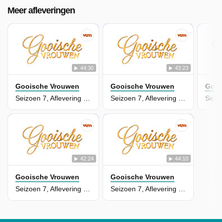
Meer afleveringen
44:30
43:23
Gooische Vrouwen
Gooische Vrouwen
Gooi
Seizoen 7, Aflevering 8 - Episode 8
Seizoen 7, Aflevering 7 - Episode 7
42:24
44:10
Gooische Vrouwen
Gooische Vrouwen
Seizoen 7, Aflevering 6 - Episode 6
Seizoen 7, Aflevering 5 - Episode 5