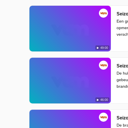
Seizo
Een g
opmerk
versch
49:00
Seizo
De hul
gebeur
brandw
46:00
Seizo
De bra