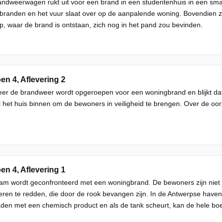
ndweerwagen rukt uit voor een brand in een studentenhuis in een smal 
tbranden en het vuur slaat over op de aanpalende woning. Bovendien z
p, waar de brand is ontstaan, zich nog in het pand zou bevinden.
en 4, Aflevering 2
er de brandweer wordt opgeroepen voor een woningbrand en blijkt dat
l het huis binnen om de bewoners in veiligheid te brengen. Over de oorz
en 4, Aflevering 1
eam wordt geconfronteerd met een woningbrand. De bewoners zijn nie
eren te redden, die door de rook bevangen zijn. In de Antwerpse have
aden met een chemisch product en als de tank scheurt, kan de hele boe