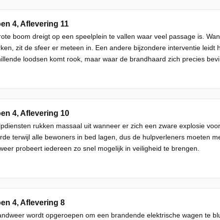
en 4, Aflevering 11
rote boom dreigt op een speelplein te vallen waar veel passage is. 
en, zit de sfeer er meteen in. Een andere bijzondere interventie leidt
illende loodsen komt rook, maar waar de brandhaard zich precies bevi
en 4, Aflevering 10
pdiensten rukken massaal uit wanneer er zich een zware explosie voor
de terwijl alle bewoners in bed lagen, dus de hulpverleners moeten m
eer probeert iedereen zo snel mogelijk in veiligheid te brengen.
en 4, Aflevering 8
ndweer wordt opgeroepen om een brandende elektrische wagen te blussen