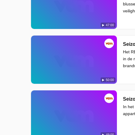
blusse
veilig
47:00
Seizo
Het RE
in de 
brandw
50:00
Seizo
In het
appart
49:00