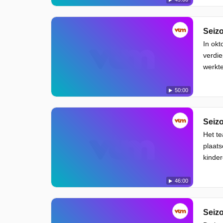
Seizo
In okt
verdi
werkte
50:00
Seizo
Het t
plaats
kinder
46:00
Seizo