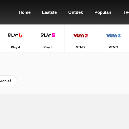
Home
Laatste
Ontdek
Populair
TV
Play 4
Play 5
VTM 2
VTM 3
Archief