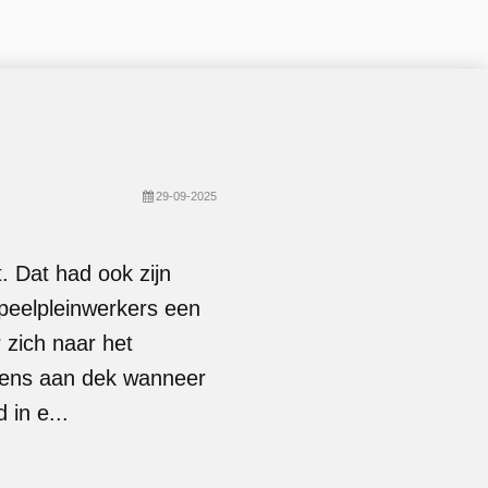
29-09-2025
. Dat had ook zijn
peelpleinwerkers een
zich naar het
 hens aan dek wanneer
 in e...