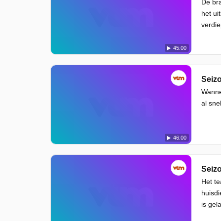
De bra
het ui
verdie
45:00
Seizo
Wanne
al sne
46:00
Seizo
Het t
huisdi
is gel