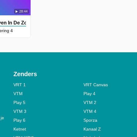
28:44
ven In De Zoo NL
ering 4
Zenders
VRT 1
VRT Canvas
VTM
Play 4
Play 5
VTM 2
VTM 3
VTM 4
 je
Play 6
Sporza
Ketnet
Kanaal Z