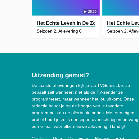
25:30
Het Echte Leven In De Zoo NL
Het Echte Le
Seizoen 2, Aflevering 6
Seizoen 2, Aflev
Uitzending gemist?
De laatste afleveringen kijk je via TVGemist.be. Je
bepaalt zelf wanneer: niet als de TV-zender ze
programmeert, maar wanneer het jou uitkomt. Onze
redactie houdt je op de hoogte van je favoriete
programma's en de allerbeste series. Met een eigen
profiel houd je zelfs een eigen overzicht bij en ontvang
een e-mail voor elke nieuwe aflevering. Handig!
Contact
Help
Disclaimer
Privacy
RSS