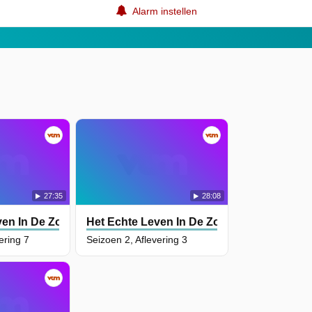
Alarm instellen
27:35
28:08
ven In De Zoo NL
Het Echte Leven In De Zoo NL
ering 7
Seizoen 2, Aflevering 3