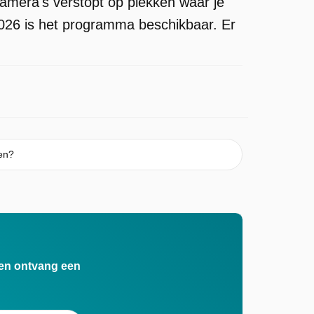
amera's verstopt op plekken waar je
 2026 is het programma beschikbaar. Er
en?
n en ontvang een