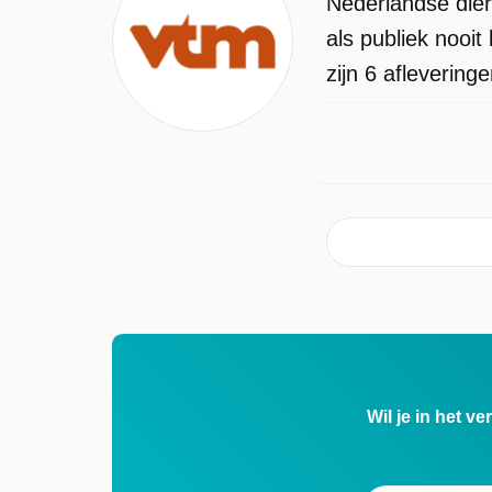
Nederlandse dier
als publiek nooi
zijn 6 afleverin
Wil je in het v