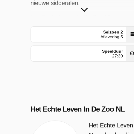
nieuwe sidderalen.
Het Echte Leven In De Zoo NL is
uitgezonden door VTM op zaterdag 2
Seizoen 2
mei 2026 om 00:00 uur.
Aflevering 5
Speelduur
27:39
Het Echte Leven In De Zoo NL
Het Echte Leven