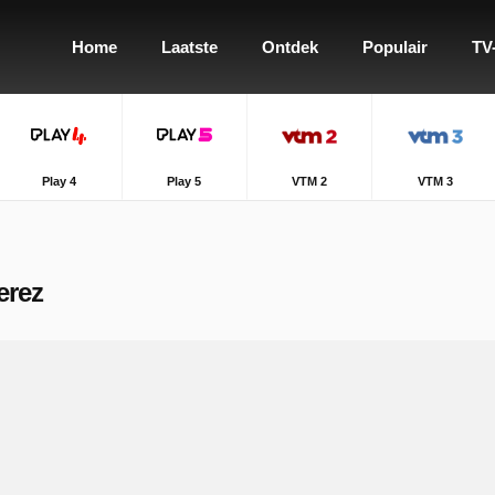
Home
Laatste
Ontdek
Populair
TV
Play 4
Play 5
VTM 2
VTM 3
erez