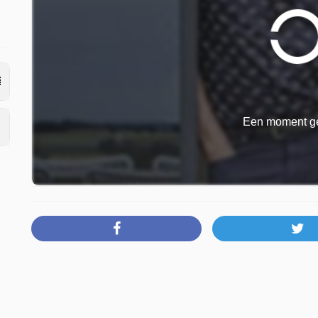
Een moment ge
ie
t