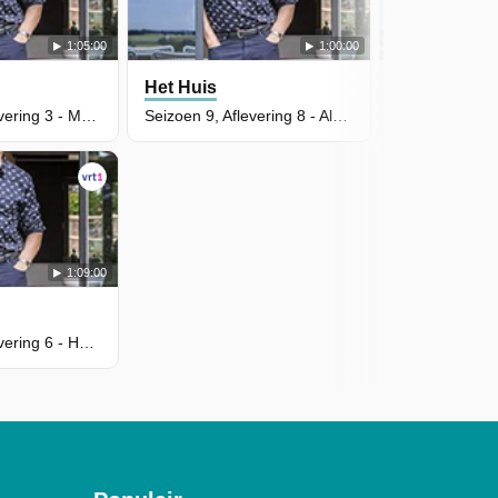
1:05:00
1:00:00
Het Huis
Het Huis
Seizoen 9, Aflevering 3 - Mathias Vergels
Seizoen 9, Aflevering 8 - Alexander De Croo
1:09:00
Seizoen 9, Aflevering 6 - Herman Brusselmans