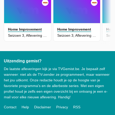
Home Improvement
Home Improvement
Home
Seizoen 3, Aflevering 20 - It Was the Best of Tims, It Was the Worst of Tims
Seizoen 3, Aflevering 19 - Too Many Cooks
Uitzending gemist?
De laatste afleveringen kijk je via TVGemist.be. Je bepaalt zelf
wanneer: niet als de TV-zender ze programmeert, maar wanneer
het jou uitkomt. Onze redactie houdt je op de hoogte van je
favoriete programma's en de allerbeste series. Met een eigen
profiel houd je zelfs een eigen overzicht bij en ontvang je een e-
mail voor elke nieuwe aflevering. Handig!
Contact
Help
Disclaimer
Privacy
RSS