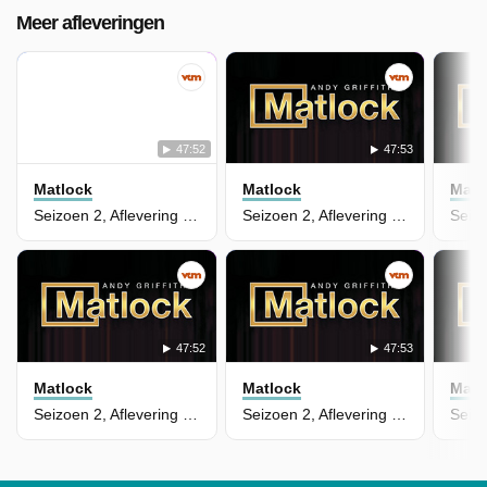
Meer afleveringen
47:52
47:53
Matlock
Matlock
Matl
Seizoen 2, Aflevering 17 - The Investigation - part 1
Seizoen 2, Aflevering 16 - The Umpire
47:52
47:53
Matlock
Matlock
Matl
Seizoen 2, Aflevering 15 - The Gigolo
Seizoen 2, Aflevering 14 - The Reunion