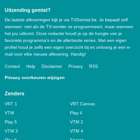
Uitzending gemist?
De laatste afleveringen kijk je via TVGemist.be. Je bepaalt zelf
wanneer: niet als de TV-zender ze programmeert, maar wanneer
het jou uitkomt. Onze redactie houdt je op de hoogte van je
favoriete programma's en de allerbeste series. Met een eigen
profiel houd je zelfs een eigen overzicht bij en ontvang je een e-
mail voor elke nieuwe aflevering. Handig!
Contact
Help
Disclaimer
Privacy
RSS
Privacy voorkeuren wijzigen
Zenders
VRT 1
VRT Canvas
VTM
Play 4
Play 5
VTM 2
VTM 3
VTM 4
Play 6
Sporza