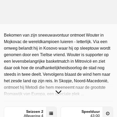
Bekomen van zijn sneeuwavontuur ontmoet Wouter in
Mojkovac de wereldkampioen luieren - letterlijk. Via een
omweg belandt hij in Kosovo waar hij op sleeptouw wordt
genomen door een Tieltse vriend. Wouter is supporter op
een levensbelangrijke basketmatch in Mitrovicë en ziet
daar ook hoe de onafhankelijkheidsoorlog de stad nog
steeds in twee deelt. Vervolgens blaast de wind hem naar
het zesde land op zijn reis. In Skopje, Noord-Macedonië,
ontmoet hij Metodi die hem meeneemt naar de grootste
Romawijk van Europa, een speciale plek ...
Met De Wind Mee is uitgezonden door VRT 1 op zondag 7
september 2025 om 13:32 uur. Deze aflevering is voor het
Seizoen 2
Speelduur
Aflevering 4
43:00