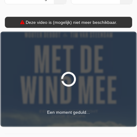
eerst geplaatst op dinsdag 20 mei 2025.
Deze video is (mogelijk) niet meer beschikbaar.
Een moment geduld...