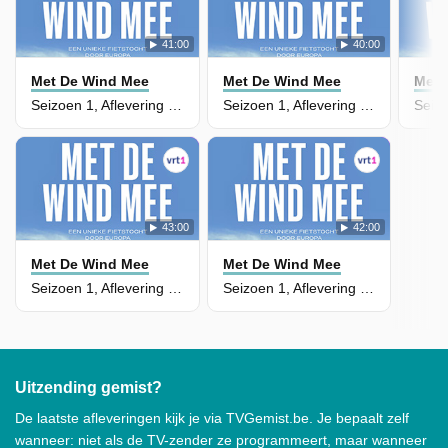
41:00
40:00
Met De Wind Mee
Met De Wind Mee
Met 
Seizoen 1, Aflevering 6 - Wouter Fietst Door Kroatië En Hongarije
Seizoen 1, Aflevering 5 - In Slovenië Ontdekt Wouter Een Kasteel Dat In Een Grot Gebouwd Is
43:00
42:00
Met De Wind Mee
Met De Wind Mee
Seizoen 1, Aflevering 4 - De Wind Beslist Wouter Naar De Bergen Te Sturen, Pittige Etappes Dus
Seizoen 1, Aflevering 3 - Torsten Vertelt Hoe Het Was Om Soldaat Te Zijn Bij Het Oost-Duitse Leger
Uitzending gemist?
De laatste afleveringen kijk je via TVGemist.be. Je bepaalt zelf
wanneer: niet als de TV-zender ze programmeert, maar wanneer