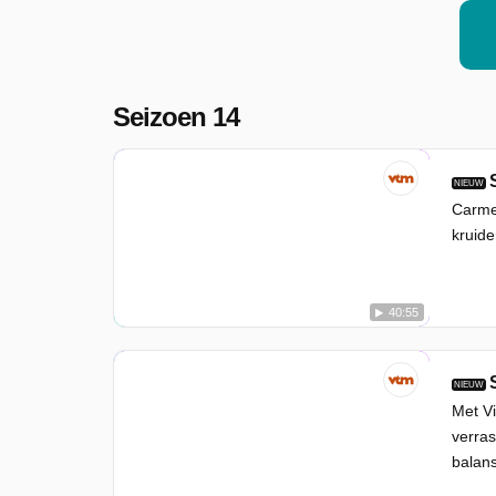
Seizoen 14
NIEUW
Carmen
kruide
40:55
NIEUW
Met Vi
verras
balan