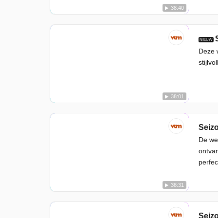
38:40
NIEUW
Deze w
stijlv
38:01
Seizo
De wee
ontvan
perfec
38:31
Seizo