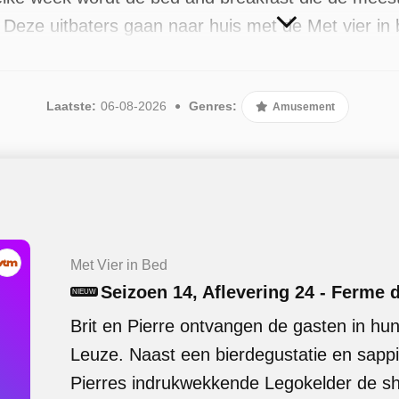
 Deze uitbaters gaan naar huis met de Met vier in 
n Demaré. Sinds 2025 is het populaire programma 
meest recente in augustus 2026.
Laatste:
06-08-2026
Genres:
Amusement
Met Vier in Bed
Seizoen 14, Aflevering 24 - Ferme 
NIEUW
Brit en Pierre ontvangen de gasten in hu
Leuze. Naast een bierdegustatie en sappi
Pierres indrukwekkende Legokelder de sh