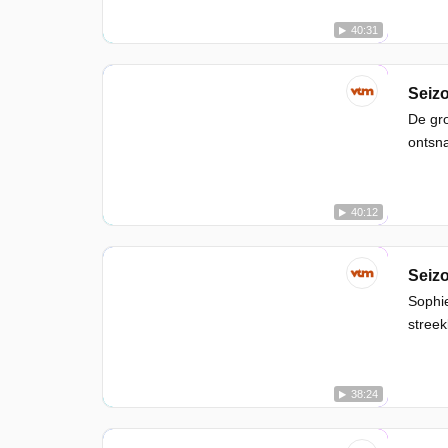
40:31
Seizo
De gro
ontsna
40:12
Seizo
Sophie
streek
38:24