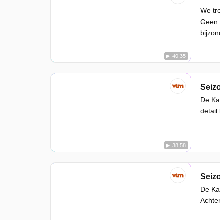
We tre
Geen k
bijzon
40:35
Seizo
De Kas
detail
38:58
Seizo
De Kas
Achter