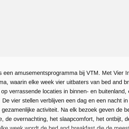
 is een amusementsprogramma bij VTM. Met Vier I
ma, waarin elke week vier uitbaters van bed and br
op verrassende locaties in binnen- en buitenland
De vier stellen verblijven een dag en een nacht in 
ezamenlijke activiteit. Na elk bezoek geven de 
 de overnachting, het slaapcomfort, het ontbijt, 
 elke week wordt de bed and breakfast die de mees