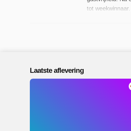
tot weekwinnaar.
programma is Lee
uitgezonden, de 
Laatste aflevering