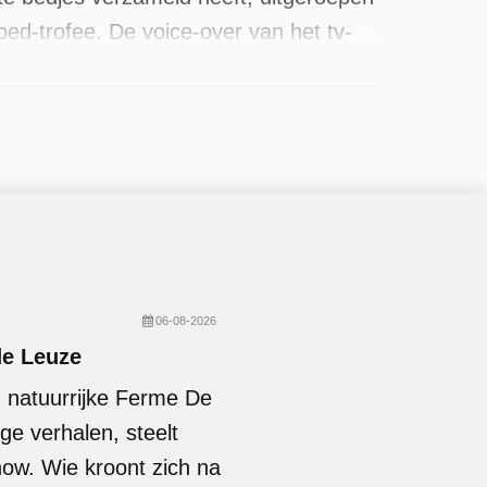
bed-trofee. De voice-over van het tv-
beschikbaar. Er zijn 40 afleveringen
06-08-2026
de Leuze
n natuurrijke Ferme De
ge verhalen, steelt
ow. Wie kroont zich na