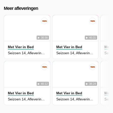
Meer afleveringen
38:58
40:31
Met Vier in Bed
Met Vier in Bed
Met 
Seizoen 14, Aflevering 18 - Boutique Hotel Kasteel Ter Wallen
Seizoen 14, Aflevering 17 - Kasteel Ter Leyen
40:12
38:24
Met Vier in Bed
Met Vier in Bed
Met 
Seizoen 14, Aflevering 16 - Eikenhoef
Seizoen 14, Aflevering 15 - Casa Cava