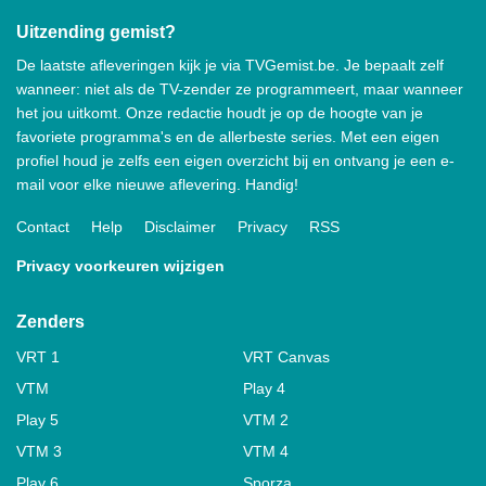
Uitzending gemist?
De laatste afleveringen kijk je via TVGemist.be. Je bepaalt zelf
wanneer: niet als de TV-zender ze programmeert, maar wanneer
het jou uitkomt. Onze redactie houdt je op de hoogte van je
favoriete programma's en de allerbeste series. Met een eigen
profiel houd je zelfs een eigen overzicht bij en ontvang je een e-
mail voor elke nieuwe aflevering. Handig!
Contact
Help
Disclaimer
Privacy
RSS
Privacy voorkeuren wijzigen
Zenders
VRT 1
VRT Canvas
VTM
Play 4
Play 5
VTM 2
VTM 3
VTM 4
Play 6
Sporza