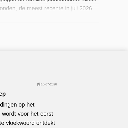
onden, de meest recente in juli 2026.
16-07-2026
eep
idingen op het
 wordt voor het eerst
te vloekwoord ontdekt