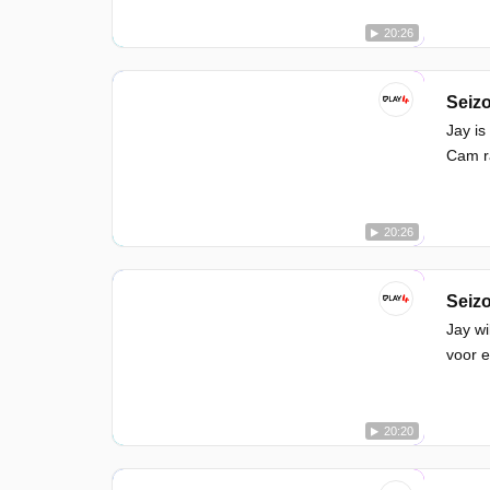
20:26
Seizo
Jay is
Cam ra
20:26
Seizo
Jay wi
voor e
20:20