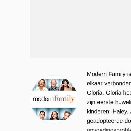
Modern Family is 
elkaar verbonden 
Gloria. Gloria h
zijn eerste huwel
kinderen: Haley,
geadopteerde doc
opvoedingsproble