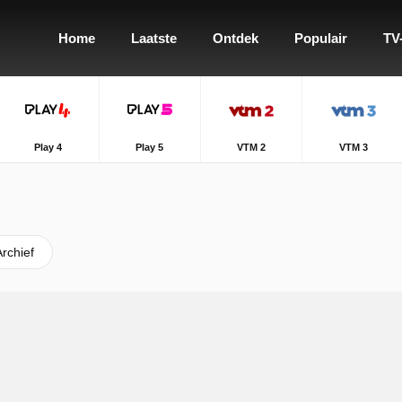
Home
Laatste
Ontdek
Populair
TV
Play 4
Play 5
VTM 2
VTM 3
Archief