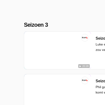
Seizoen 3
Seizo
Luke e
zou va
20:28
Seizo
Phil g
komt 