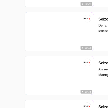
20:24
Seizo
De fam
iedere
20:13
Seizo
Als ee
Manny 
20:35
Seizo