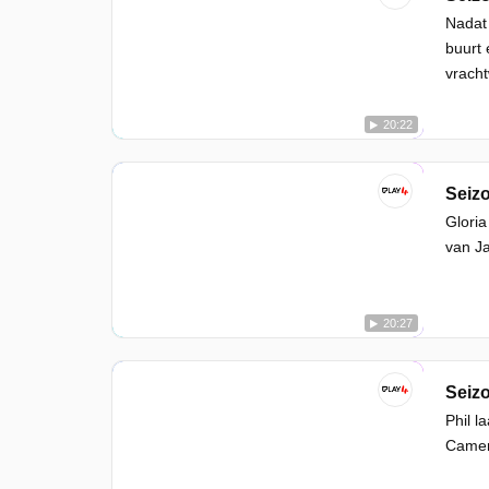
Nadat 
buurt 
vracht
20:22
Seizo
Gloria
van Ja
20:27
Seizo
Phil l
Camero