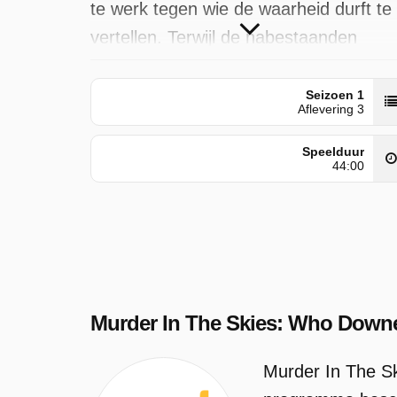
te werk tegen wie de waarheid durft te
vertellen. Terwijl de nabestaanden
vechten voor gerechtigheid, wordt
duidelijk dat dit onderzoek de wereld
Seizoen 1
Aflevering 3
voorgoed zal veranderen.
Speelduur
Murder In The Skies: Who Downed
44:00
Mh17? is uitgezonden door VRT Canv
op donderdag 21 mei 2026 om 22:27
uur.
Murder In The Skies: Who Dow
Murder In The S