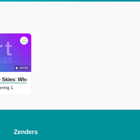
44:00
e Skies: Who Downed Mh17?
ering 1
Zenders