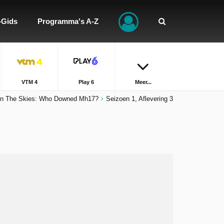
-Gids
Programma's A-Z
VTM 4
Play 6
Meer...
In The Skies: Who Downed Mh17?
Seizoen 1, Aflevering 3