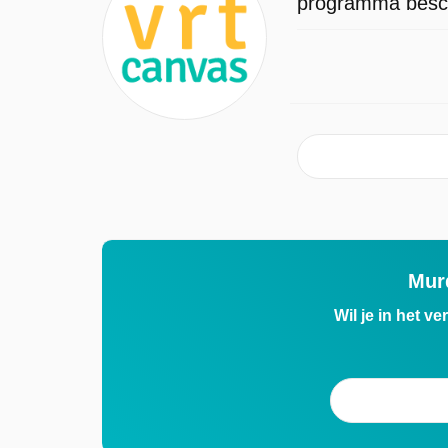
programma beschi
Mur
Wil je in het v