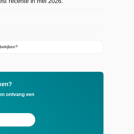
st recente in mei 2026.
bekijken?
ken?
n en ontvang een