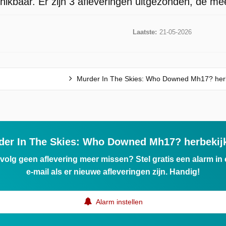
kbaar. Er zijn 3 afleveringen uitgezonden, de mee
Laatste:
21-05-2026
Murder In The Skies: Who Downed Mh17? her
der In The Skies: Who Downed Mh17? herbekij
ervolg geen aflevering meer missen? Stel gratis een alarm i
e-mail als er nieuwe afleveringen zijn. Handig!
Alarm instellen