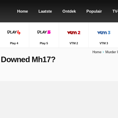
Home
Laatste
Ontdek
Populair
TV
Play 4
Play 5
VTM 2
VTM 3
Home
Murder 
o Downed Mh17?