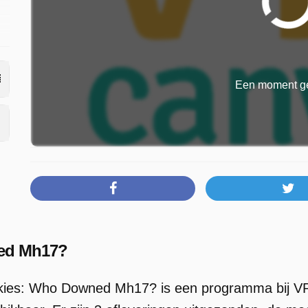
Een moment ge
as
ned Mh17?
kies: Who Downed Mh17? is een programma bij VR