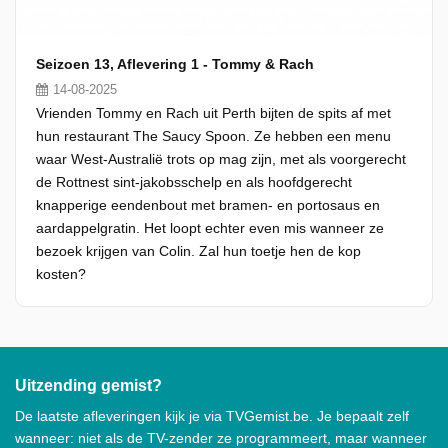
Seizoen 13, Aflevering 1 - Tommy & Rach
14-08-2025
Vrienden Tommy en Rach uit Perth bijten de spits af met
hun restaurant The Saucy Spoon. Ze hebben een menu
waar West-Australië trots op mag zijn, met als voorgerecht
de Rottnest sint-jakobsschelp en als hoofdgerecht
knapperige eendenbout met bramen- en portosaus en
aardappelgratin. Het loopt echter even mis wanneer ze
bezoek krijgen van Colin. Zal hun toetje hen de kop
kosten?
Uitzending gemist?
De laatste afleveringen kijk je via TVGemist.be. Je bepaalt zelf
wanneer: niet als de TV-zender ze programmeert, maar wanneer