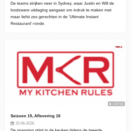
De teams strijken neer in Sydney, waar Justin en Will de
loodzware uitdaging aangaan om indruk te maken met
maar liefst zes gerechten in de 'Ultimate Instant
Restaurant'-ronde.
1:07:31
Seizoen 15, Aflevering 16
25-06-2026
De spanning stijgt in de keuken tijdens de tweede