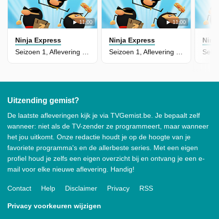
11:00
11:00
Ninja Express
Ninja Express
Ninj
Seizoen 1, Aflevering 45 - Tijd Voor Vakantie
Seizoen 1, Aflevering 44 - Ninja's Tegen Ninja's
Uitzending gemist?
De laatste afleveringen kijk je via TVGemist.be. Je bepaalt zelf
wanneer: niet als de TV-zender ze programmeert, maar wanneer
het jou uitkomt. Onze redactie houdt je op de hoogte van je
favoriete programma's en de allerbeste series. Met een eigen
profiel houd je zelfs een eigen overzicht bij en ontvang je een e-
mail voor elke nieuwe aflevering. Handig!
Contact
Help
Disclaimer
Privacy
RSS
Privacy voorkeuren wijzigen