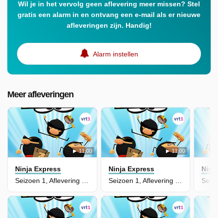
Wil je in het vervolg geen aflevering meer missen? Stel
gratis een alarm in en ontvang een e-mail als er nieuwe
afleveringen zijn. Handig!
Alarm instellen
Meer afleveringen
11:00
11:00
Ninja Express
Ninja Express
Ninj
Seizoen 1, Aflevering 47 - Tovertoernooi
Seizoen 1, Aflevering 46 - Krachten Kwijt!?