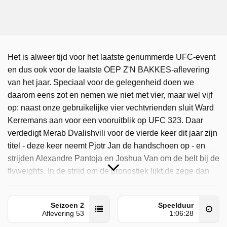
Het is alweer tijd voor het laatste genummerde UFC-event
en dus ook voor de laatste OEP Z'N BAKKES-aflevering
van het jaar. Speciaal voor de gelegenheid doen we
daarom eens zot en nemen we niet met vier, maar wel vijf
op: naast onze gebruikelijke vier vechtvrienden sluit Ward
Kerremans aan voor een vooruitblik op UFC 323. Daar
verdedigt Merab Dvalishvili voor de vierde keer dit jaar zijn
titel - deze keer neemt Pjotr Jan de handschoen op - en
strijden Alexandre Pantoja en Joshua Van om de belt bij de
flyweights. In de strijd om de pronostiek lijkt de zege dan
weer binnen voor Pedro, al probeert Jan alsnog de kroon
te pakken met een alles-of-niets-manoeuvre. Komen verder
Seizoen 2
Speelduur
aan bod: een saffende fighter, een reis naar Dagestan als
Aflevering 53
1:06:28
prijs in Rad van Fortuin en de dapperste minnaar ter