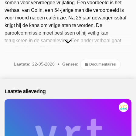
komen voor vervroegde vrijlating. Een voorbeeld is het
verhaal van Colin, een 54-jarige man die veroordeeld is
voor moord na een caféruzie. Na 25 jaar gevangenisstraf
krijgt hij de kans om vrijgelaten te worden. De
paroolcommissie moet beslissen of hij veilig kan
terugkeren in de samenleving. Een ander verhaal gaat
over David, een 58-jarige man die jarenlang vrouwen
financieel heeft opgelicht. Hij probeert de commissie ervan
te overtuigen dat hij veranderd is. Parole biedt inzicht in de
Laatste:
22-05-2026
Genres:
Documentaires
complexe beslissingen die paroolcommissies moeten
nemen en de impact daarvan op zowel de gevangenen als
hun slachtoffers. Sinds 2026 is het programma
Laatste aflevering
beschikbaar. Er zijn 4 afleveringen uitgezonden, de meest
recente in mei 2026.