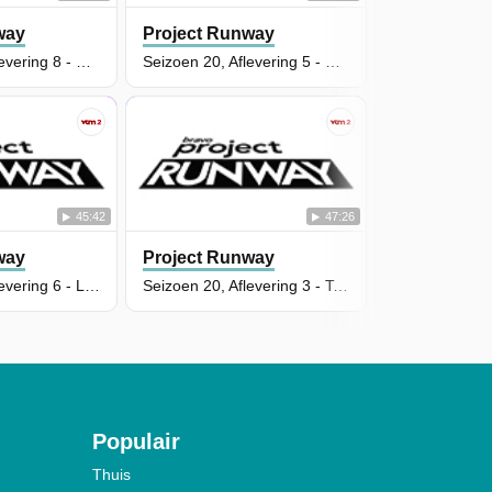
way
Project Runway
Project Ru
Seizoen 20, Aflevering 8 - Uncut Hems
Seizoen 20, Aflevering 5 - Seeing Red
45:42
47:26
way
Project Runway
Project Ru
Seizoen 20, Aflevering 6 - Like Totally '90s
Seizoen 20, Aflevering 3 - Toying with Fashion
Populair
Thuis