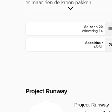
er maar één de kroon pakken.
Project Runway is uitgezonden door
VTM op maandag 22 juni 2026 om
Seizoen 20
00:00 uur.
Aflevering 14
Speelduur
45:31
Project Runway
Project Runway i