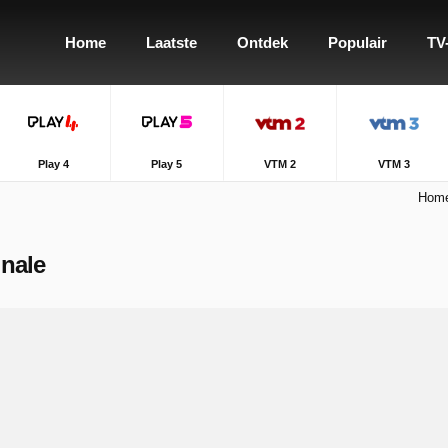
Home
Laatste
Ontdek
Populair
TV
Play 4
Play 5
VTM 2
VTM 3
Hom
inale