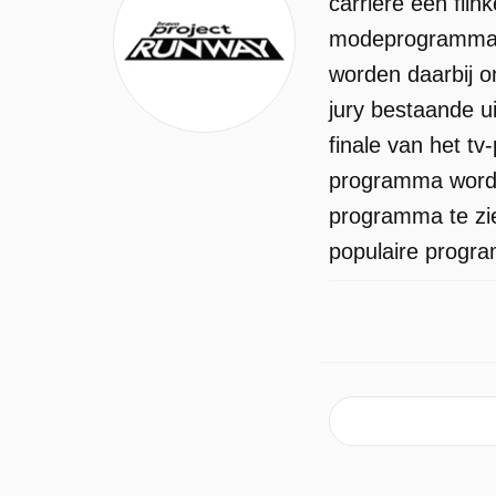
carrière een fli
modeprogramma m
worden daarbij 
jury bestaande u
finale van het t
programma wordt 
programma te zi
populaire progra