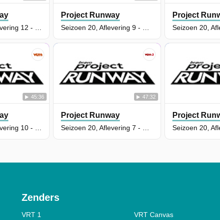
ay
Project Runway
Project Run
Seizoen 20, Aflevering 12 - Let Me See Your Peacock !
Seizoen 20, Aflevering 9 - Below Decked Out
45:36
47:32
ay
Project Runway
Project Run
Seizoen 20, Aflevering 10 - Freedom
Seizoen 20, Aflevering 7 - Fashion, Inside Out
Zenders
VRT 1
VRT Canvas