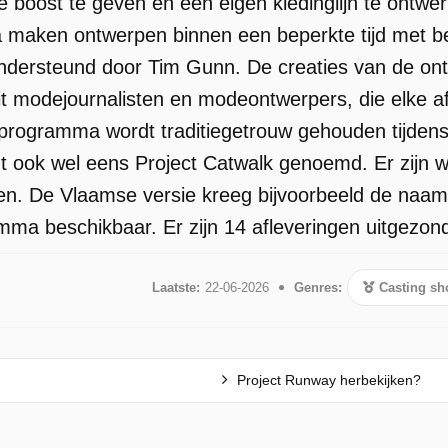
nke boost te geven en een eigen kledinglijn te ont
aken ontwerpen binnen een beperkte tijd met beh
ondersteund door Tim Gunn. De creaties van de on
it modejournalisten en modeontwerpers, die elke a
v-programma wordt traditiegetrouw gehouden tijde
ook wel eens Project Catwalk genoemd. Er zijn wer
en. De Vlaamse versie kreeg bijvoorbeeld de naam
mma beschikbaar. Er zijn 14 afleveringen uitgezond
Laatste:
22-06-2026
Genres:
Casting s
Project Runway herbekijken?