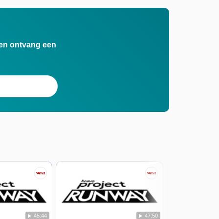
n en ontvang een
45:44
47:50