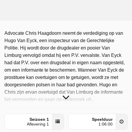
Advocate Chris Haagdoorn neemt de verdediging op van
Hugo Van Eyck, een inspecteur van de Gerechtelijke
Politie. Hij wordt door de drugdealer en pooier Van
Limburg vervolgd omdat hij een P.V. vervalste. Van Eyck
had dat P.V. over een drugsdeal in eigen naam opgesteld,
om een informante te beschermen. Wanneer Van Eyck de
prostituee kan overtuigen om te getuigen, wordt ze met
doorgesneden polsen in haar bad gevonden. Hugo en
Chris zijn ervan overtuigd dat Van Limburg de informante
liet vermoorden en gaan op onderzoek uit...
Recht Op Recht is uitgezonden door VRT 1 op zondag 10
mei 2026 om 14:16 uur.
Seizoen 1
Speelduur
Aflevering 1
1:06:00