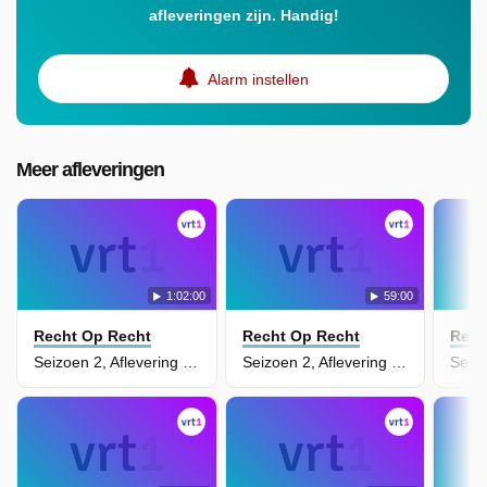
afleveringen zijn. Handig!
Alarm instellen
Meer afleveringen
1:02:00
59:00
Recht Op Recht
Recht Op Recht
Rech
Seizoen 2, Aflevering 5 - Soft/Hard
Seizoen 2, Aflevering 4 - Huisje, Tuintje, Kindje