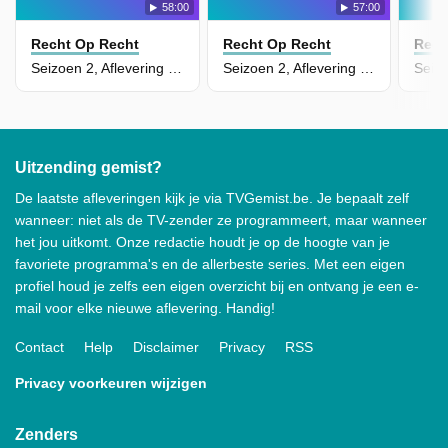
58:00
57:00
Recht Op Recht
Recht Op Recht
Rech
Seizoen 2, Aflevering 3 - Biechtgeheim
Seizoen 2, Aflevering 2 - Bankwezen
Uitzending gemist?
De laatste afleveringen kijk je via TVGemist.be. Je bepaalt zelf
wanneer: niet als de TV-zender ze programmeert, maar wanneer
het jou uitkomt. Onze redactie houdt je op de hoogte van je
favoriete programma's en de allerbeste series. Met een eigen
profiel houd je zelfs een eigen overzicht bij en ontvang je een e-
mail voor elke nieuwe aflevering. Handig!
Contact
Help
Disclaimer
Privacy
RSS
Privacy voorkeuren wijzigen
Zenders