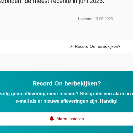
gezonden, de meest recente in juni 2026.
.
Laatste:
13-06-2026
Record On herbekijken?
Record On herbekijken?
ervolg geen aflevering meer missen? Stel gratis een alarm i
e-mail als er nieuwe afleveringen zijn. Handig!
Alarm instellen