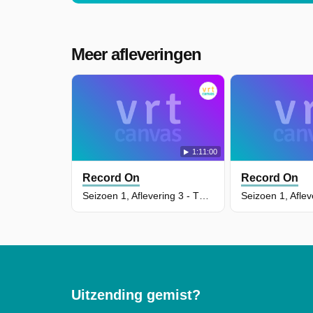
Meer afleveringen
1:11:00
Record On
Record On
Seizoen 1, Aflevering 3 - The Specials - A Message To You
Uitzending gemist?