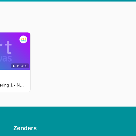
1:13:00
Seizoen 1, Aflevering 1 - New Order - Power, Corruption And Lies
Zenders