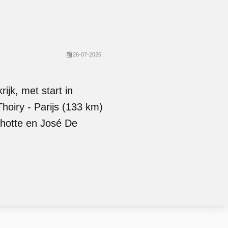
26-07-2026
jk, met start in
hoiry - Parijs (133 km)
hotte en José De