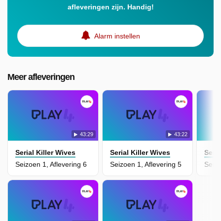
afleveringen zijn. Handig!
Alarm instellen
Meer afleveringen
43:29
43:22
Serial Killer Wives
Serial Killer Wives
Seria
Seizoen 1, Aflevering 6
Seizoen 1, Aflevering 5
Seizo