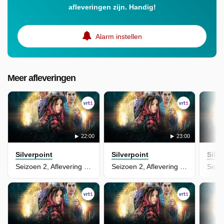
afleveringen zijn. Handig!
Alarm instellen
Meer afleveringen
22:00
23:00
Silverpoint
Silverpoint
Silve
Seizoen 2, Aflevering 7 - Lights Out
Seizoen 2, Aflevering 6 - Day 1