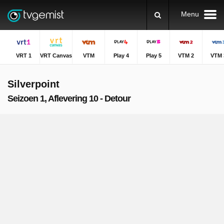
Menu
VRT 1
VRT Canvas
VTM
Play 4
Play 5
VTM 2
VTM 
Silverpoint
Seizoen 1, Aflevering 10 - Detour