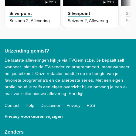
22:00
23:00
Silverpoint
Silverpoint
Silve
Seizoen 2, Aflevering 5 - The Amnesia Girls
Seizoen 2, Aflevering 4 - One Door Closes, Another One Opens
Uitzending gemist?
De laatste afleveringen kijk je via TVGemist.be. Je bepaalt zelf
wanneer: niet als de TV-zender ze programmeert, maar wanneer
het jou uitkomt. Onze redactie houdt je op de hoogte van je
favoriete programma's en de allerbeste series. Met een eigen
profiel houd je zelfs een eigen overzicht bij en ontvang je een e-
mail voor elke nieuwe aflevering. Handig!
Contact
Help
Disclaimer
Privacy
RSS
Privacy voorkeuren wijzigen
Zenders