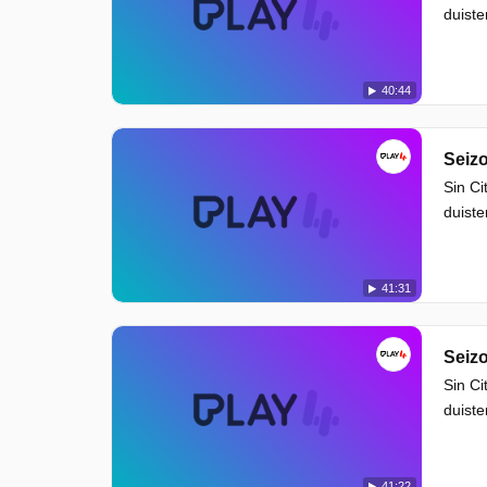
duiste
40:44
Seizo
Sin Ci
duiste
41:31
Seizo
Sin Ci
duiste
41:22