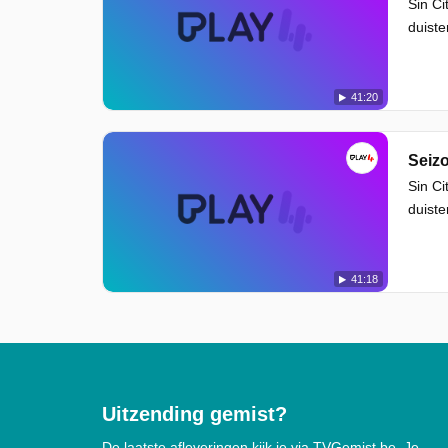
Sin Ci
duiste
41:20
Seizo
Sin Ci
duiste
41:18
Uitzending gemist?
De laatste afleveringen kijk je via TVGemist.be. Je