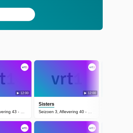
12:00
12:00
Sisters
Sisters
Seizoen 3, Aflevering 43 - Stilte! Papa Werkt!
Seizoen 3, Aflevering 40 - Familietalent