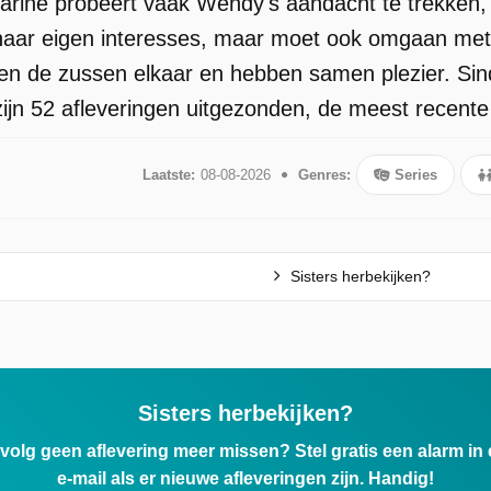
Marine probeert vaak Wendy's aandacht te trekken, 
t haar eigen interesses, maar moet ook omgaan me
nen de zussen elkaar en hebben samen plezier. Si
zijn 52 afleveringen uitgezonden, de meest recente
Laatste:
08-08-2026
Genres:
Series
Sisters herbekijken?
Sisters herbekijken?
ervolg geen aflevering meer missen? Stel gratis een alarm i
e-mail als er nieuwe afleveringen zijn. Handig!