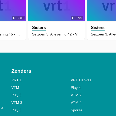
12:00
12:00
Sisters
Sisters
Seizoen 3, Aflevering 45 - De Vreselijkste Halloween
Seizoen 3, Aflevering 42 - Vervangsister
Zenders
VRT 1
VRT Canvas
VTM
Play 4
Play 5
VTM 2
VTM 3
VTM 4
 je
Play 6
Sporza