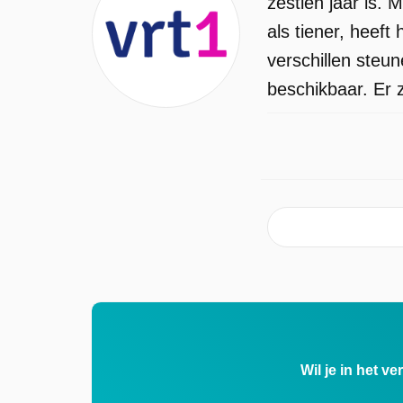
zestien jaar is. 
als tiener, heef
verschillen steu
beschikbaar. Er 
Wil je in het v