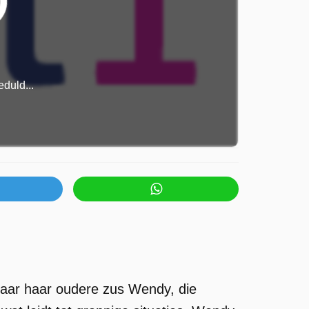
duld...
p naar haar oudere zus Wendy, die