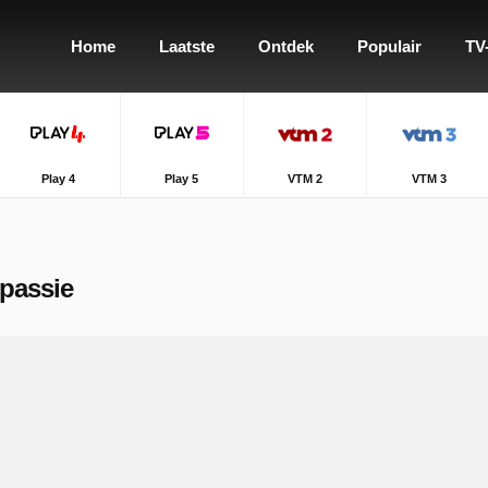
Home
Laatste
Ontdek
Populair
TV
Play 4
Play 5
VTM 2
VTM 3
lpassie