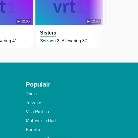
12:00
12:00
Sisters
Sisters
Seizoen 3, Aflevering 41 - Het Rotcadeau
Seizoen 3, Aflevering 37 - Wendyfashion.Com
Populair
Thuis
Terzake
Villa Politica
Met Vier in Bed
Familie