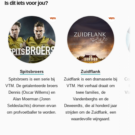
Is dit iets voor jou?
Spitsbroers
Zuidflank
Spitsbroers is een serie bij
Zuidflank is een dramaserie bij
Coppe
VTM. De getalenteerde broers
VTM. Het verhaal draait om
bij
Dennis (Oscar Willems) en
twee families, de
Vlaams
Alan Moerman (Joren
Vandenberghs en de
af
Seldeslachts) dromen ervan
Deweerdts, die al honderd jaar
om profvoetballer te worden.
strijden om de Zuidflank, een
waardevolle wijngaard.