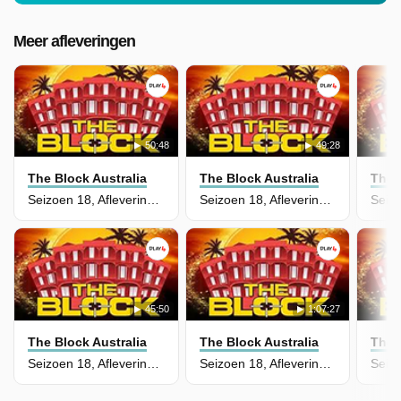
Meer afleveringen
50:48
49:28
The Block Australia
The Block Australia
The 
Seizoen 18, Aflevering 47
Seizoen 18, Aflevering 46
45:50
1:07:27
The Block Australia
The Block Australia
The 
Seizoen 18, Aflevering 45
Seizoen 18, Aflevering 44