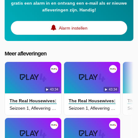
gratis een alarm in en ontvang een e-mail als er nieuwe
afleveringen zijn. Handig!
Alarm instellen
Meer afleveringen
43:34
43:34
The Real Housewives: Ultimate Girls Trip
The Real Housewives: Ultimate Gi
The 
Seizoen 1, Aflevering 7 - Go Big Before You Go Home
Seizoen 1, Aflevering 6 - Bonfire of the Frenemies