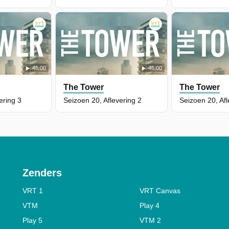
46:00
46:00
The Tower
The Tower
ering 3
Seizoen 20, Aflevering 2
Seizoen 20, Afl
Zenders
VRT 1
VRT Canvas
VTM
Play 4
Play 5
VTM 2