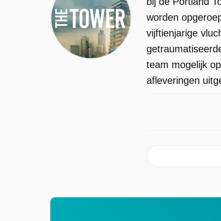
bij de Portland 
worden opgeroep
vijftienjarige vl
getraumatiseerde 
team mogelijk op
afleveringen uit