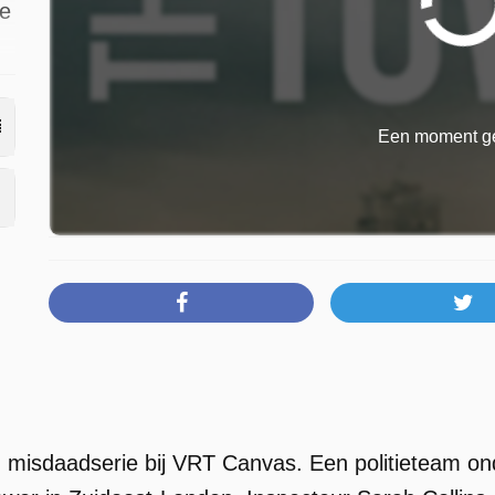
de
g
Een moment ge
l
 misdaadserie bij VRT Canvas. Een politieteam ond