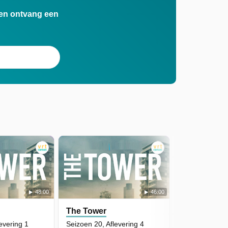
n en ontvang een
48:00
46:00
The Tower
evering 1
Seizoen 20, Aflevering 4