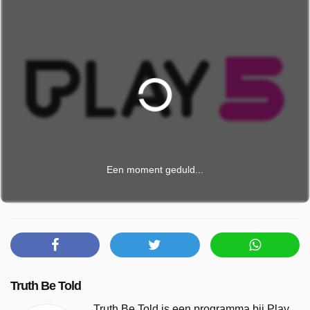
Een moment geduld...
Truth Be Told
Truth Be Told is een programma bij Play