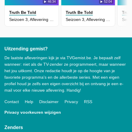
46:34
52:04
Truth Be Told
Truth Be Told
Trut
Seizoen 3, Aflevering 3 - Here She Shall See No Enemy
Seizoen 3, Aflevering 2 - Her, armed with sorrow sore
Uitzending gemist?
De laatste afleveringen kijk je via TVGemist.be. Je bepaalt zelf
wanneer: niet als de TV-zender ze programmeert, maar wanneer
het jou uitkomt. Onze redactie houdt je op de hoogte van je
favoriete programma's en de allerbeste series. Met een eigen
profiel houd je zelfs een eigen overzicht bij en ontvang je een e-
mail voor elke nieuwe aflevering. Handig!
Contact
Help
Disclaimer
Privacy
RSS
Privacy voorkeuren wijzigen
Zenders