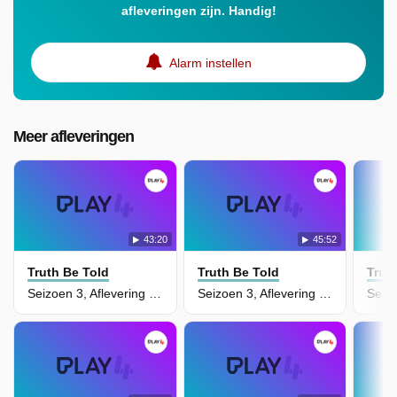
afleveringen zijn. Handig!
Alarm instellen
Meer afleveringen
43:20
45:52
Truth Be Told
Truth Be Told
Trut
Seizoen 3, Aflevering 5 - Freedom is never given, it's won
Seizoen 3, Aflevering 4 - Never Take Your Eyes Off Her