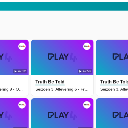
47:12
47:59
Truth Be Told
Truth Be Tol
Seizoen 3, Aflevering 9 - Only Little Secrets
Seizoen 3, Aflevering 6 - From my hand the poisoned apple