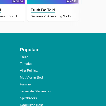
52:04
47:40
d
Truth Be Told
Truth Be To
Seizoen 3, Aflevering 2 - Her, armed with sorrow sore
Seizoen 2, Aflevering 9 - Brick By Brick It Also Falls
Populair
Thuis
Terzake
Villa Politica
Met Vier in Bed
Familie
Tegen de Sterren op
Spitsbroers
Dagelijkse Kost