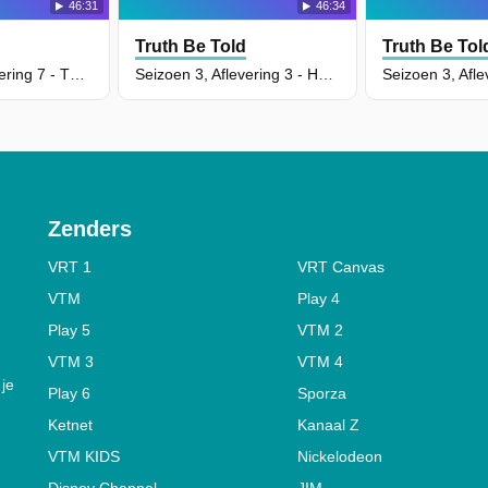
46:31
46:34
Truth Be Told
Truth Be Tol
Seizoen 3, Aflevering 7 - The luxury in self-reproach
Seizoen 3, Aflevering 3 - Here She Shall See No Enemy
Zenders
VRT 1
VRT Canvas
VTM
Play 4
Play 5
VTM 2
VTM 3
VTM 4
 je
Play 6
Sporza
Ketnet
Kanaal Z
VTM KIDS
Nickelodeon