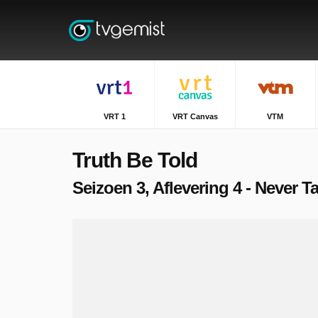
VRT 1
VRT Canvas
VTM
Truth Be Told
Seizoen 3, Aflevering 4 - Never T