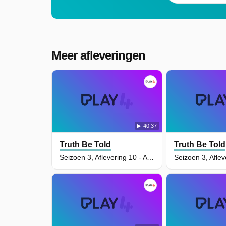
Meer afleveringen
40:37
Truth Be Told
Truth Be Told
Seizoen 3, Aflevering 10 - A kiss not mine alone