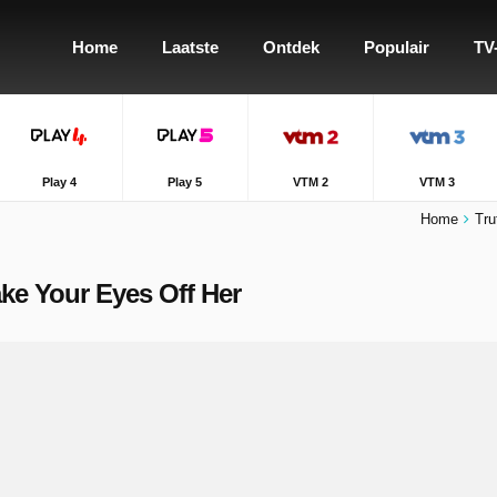
Home
Laatste
Ontdek
Populair
TV
Play 4
Play 5
VTM 2
VTM 3
Home
Tru
ake Your Eyes Off Her