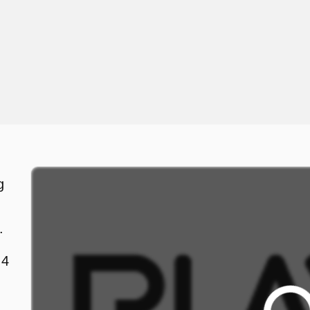
g
.
 4