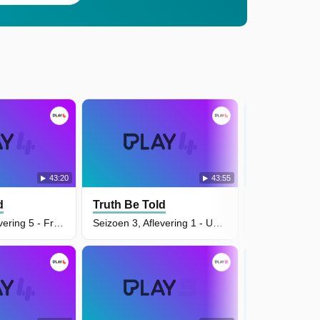
43:20
43:55
d
Truth Be Told
Truth Be To
Seizoen 3, Aflevering 5 - Freedom is never given, it's won
Seizoen 3, Aflevering 1 - Unto The Sweet Bird's Throat