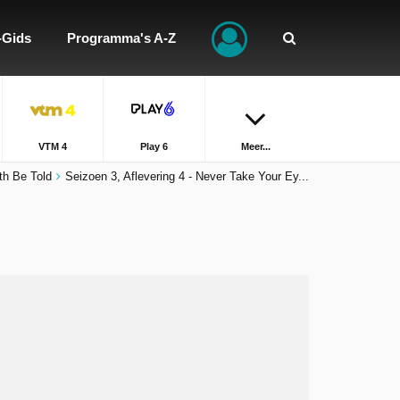
-Gids
Programma's A-Z
VTM 4
Play 6
Meer...
th Be Told
Seizoen 3, Aflevering 4 - Never Take Your Ey...