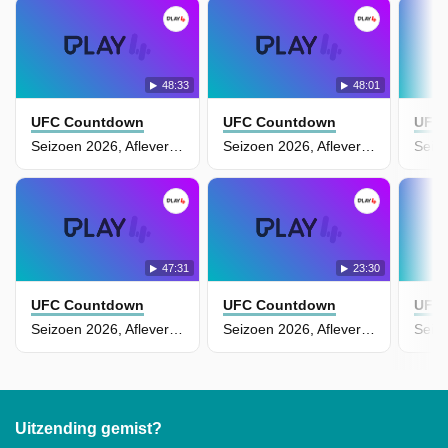
48:33
48:01
UFC Countdown
UFC Countdown
UFC
Seizoen 2026, Aflevering 7
Seizoen 2026, Aflevering 6
47:31
23:30
UFC Countdown
UFC Countdown
UFC
Seizoen 2026, Aflevering 5
Seizoen 2026, Aflevering 4
Uitzending gemist?